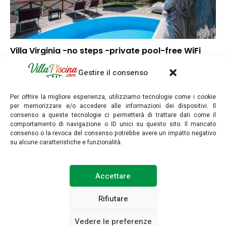
Villa Virginia -no steps -private pool-free WiFi
▼
Punteggio globale
Gestire il consenso
▲
Posizione
▼
Rapporto qualità/prezzo
Per offrire la migliore esperienza, utilizziamo tecnologie come i cookie
per memorizzare e/o accedere alle informazioni dei dispositivi. Il
consenso a queste tecnologie ci permetterà di trattare dati come il
comportamento di navigazione o ID unici su questo sito. Il mancato
consenso o la revoca del consenso potrebbe avere un impatto negativo
su alcune caratteristiche e funzionalità.
villapiscina.com © Copyright 2025. Tutti i diritti riservati.
Accettare
INFORMAZIONI LEGALI
POLITICA SULLA PRIVACY
Rifiutare
Vedere le preferenze
POLITICA SUI COOKIE (UE)
CONTATTARCI