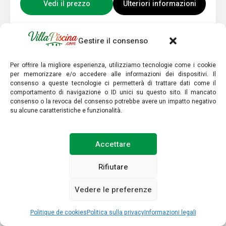
Vedi il prezzo
Ulteriori informazioni
Gestire il consenso
Per offrire la migliore esperienza, utilizziamo tecnologie come i cookie
per memorizzare e/o accedere alle informazioni dei dispositivi. Il
consenso a queste tecnologie ci permetterà di trattare dati come il
comportamento di navigazione o ID unici su questo sito. Il mancato
consenso o la revoca del consenso potrebbe avere un impatto negativo
su alcune caratteristiche e funzionalità.
Accettare
Rifiutare
Vedere le preferenze
9,6
Valutazione globale
VILLA PANORAMICA & IDROMASSAGGIO
Politique de cookies
Politica sulla privacy
Informazioni legali
008031-LT-0055