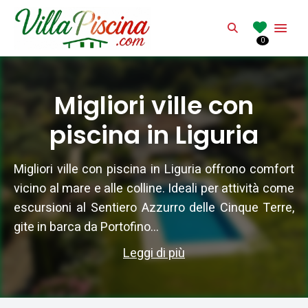
VILLAPISCINA.CO
Search
0
Affitto di villa con piscina in Italia
Migliori ville con
piscina in Liguria
Migliori ville con piscina in Liguria offrono comfort
vicino al mare e alle colline. Ideali per attività come
escursioni al Sentiero Azzurro delle Cinque Terre,
gite in barca da Portofino...
Leggi di più