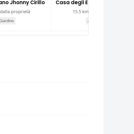
ano Jhonny Cirillo
Casa degli Epidii
dalla proprietà
15.5 km dalla proprietà
Giardino
Attrazione