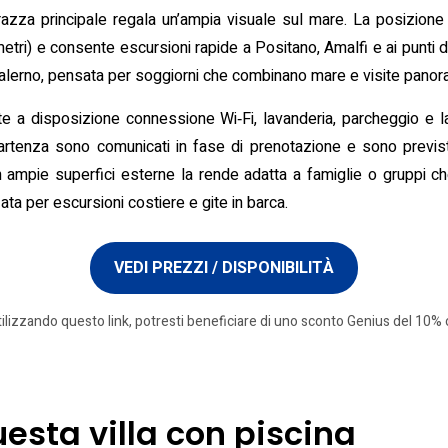
azza principale regala un’ampia visuale sul mare. La posizione f
 metri) e consente escursioni rapide a Positano, Amalfi e ai punti
di Salerno, pensata per soggiorni che combinano mare e visite panor
tte a disposizione connessione Wi‑Fi, lavanderia, parcheggio e la
e partenza sono comunicati in fase di prenotazione e sono previs
con ampie superfici esterne la rende adatta a famiglie o gruppi 
a per escursioni costiere e gite in barca.
VEDI PREZZI / DISPONIBILITÀ
tilizzando questo link, potresti beneficiare di uno sconto Genius del 10% o
uesta villa con piscina