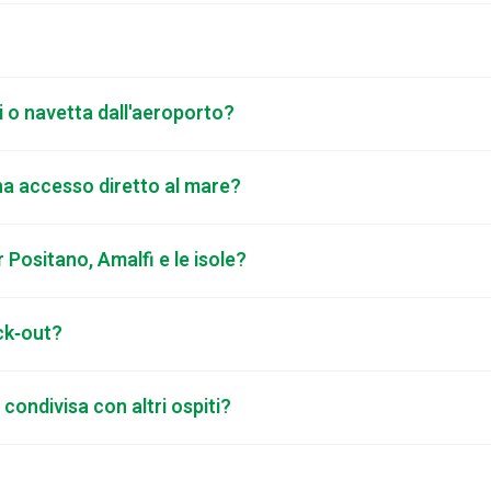
i o navetta dall'aeroporto?
e ha accesso diretto al mare?
 Positano, Amalfi e le isole?
eck‑out?
 condivisa con altri ospiti?