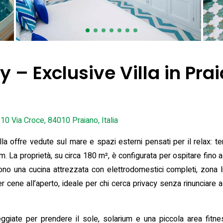
y – Exclusive Villa in Pra
10 Via Croce, 84010 Praiano, Italia
la offre vedute sul mare e spazi esterni pensati per il relax: t
m. La proprietà, su circa 180 m², è configurata per ospitare fino
gono una cucina attrezzata con elettrodomestici completi, zona li
r cene all’aperto, ideale per chi cerca privacy senza rinunciare al
eggiate per prendere il sole, solarium e una piccola area fitn