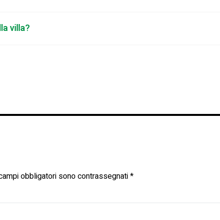
a villa?
 campi obbligatori sono contrassegnati
*
mme