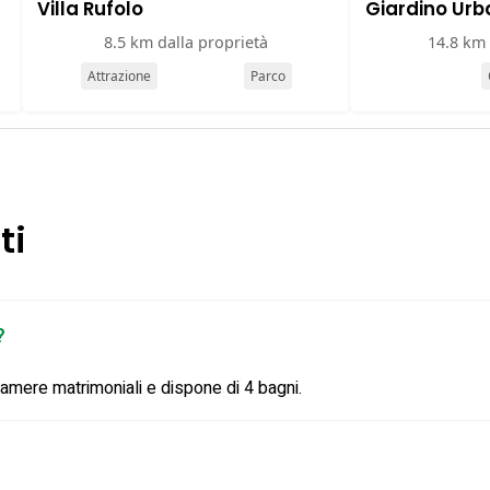
Villa Rufolo
Giardino Urb
8.5 km dalla proprietà
14.8 km 
Attrazione
Parco
ti
?
 camere matrimoniali e dispone di 4 bagni.