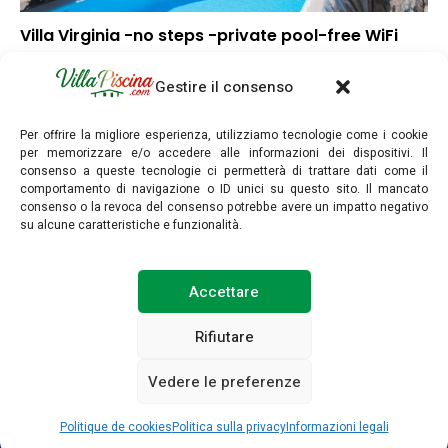
Villa Virginia -no steps -private pool-free WiFi
▼
Punteggio globale
Gestire il consenso
–
Posizione
▼
Rapporto qualità/prezzo
Per offrire la migliore esperienza, utilizziamo tecnologie come i cookie
per memorizzare e/o accedere alle informazioni dei dispositivi. Il
consenso a queste tecnologie ci permetterà di trattare dati come il
comportamento di navigazione o ID unici su questo sito. Il mancato
consenso o la revoca del consenso potrebbe avere un impatto negativo
su alcune caratteristiche e funzionalità.
villapiscina.com © Copyright 2025. Tutti i diritti riservati.
Accettare
INFORMAZIONI LEGALI
POLITICA SULLA PRIVACY
Rifiutare
POLITICA SUI COOKIE (UE)
CONTATTARCI
Vedere le preferenze
Vedi prezzi / disponibilità
Politique de cookies
Politica sulla privacy
Informazioni legali