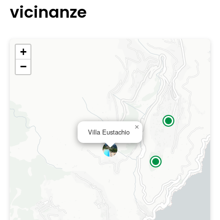
vicinanze
+
−
×
Villa Eustachio