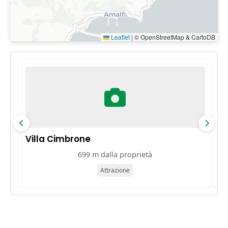
Leaflet
|
© OpenStreetMap & CartoDB
Villa Cimbrone
Vi
699 m dalla proprietà
Attrazione