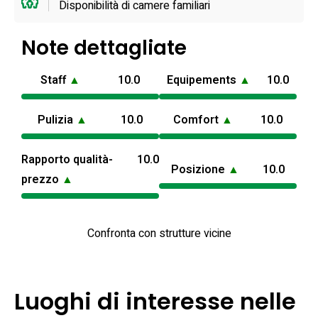
Disponibilità di camere familiari
raggiungibile in pochi minuti di auto, rendendo agevoli visite
a siti culturali e spiagge nelle vicinanze. La gestione locale
Note dettagliate
propone l’affitto dell’intera struttura per periodi turistici, con
servizi pensati per gruppi e per esperienze su misura, e la
Staff
▲
10.0
Equipements
▲
10.0
proprietà è stata recentemente restaurata per mantenere
carattere e funzionalità.
Pulizia
▲
10.0
Comfort
▲
10.0
Rapporto qualità-
10.0
Posizione
▲
10.0
prezzo
▲
Confronta con strutture vicine
Luoghi di interesse nelle