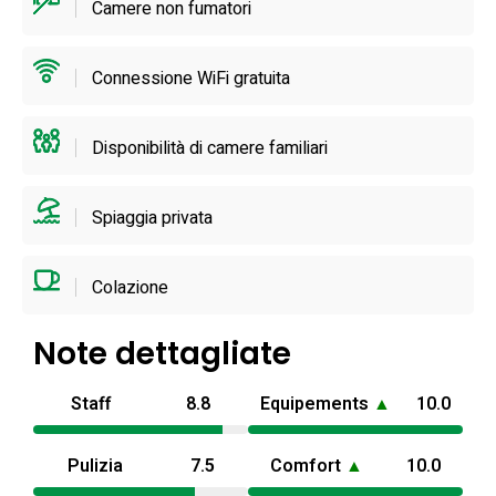
Camere non fumatori
stabiliti. Nel complesso si configura come una villa con
piscina in provincia di Caserta adatta a chi desidera una
Connessione WiFi gratuita
base privata e attrezzata sulla costa.
Disponibilità di camere familiari
Spiaggia privata
Colazione
Note dettagliate
Staff
8.8
Equipements
▲
10.0
Pulizia
7.5
Comfort
▲
10.0