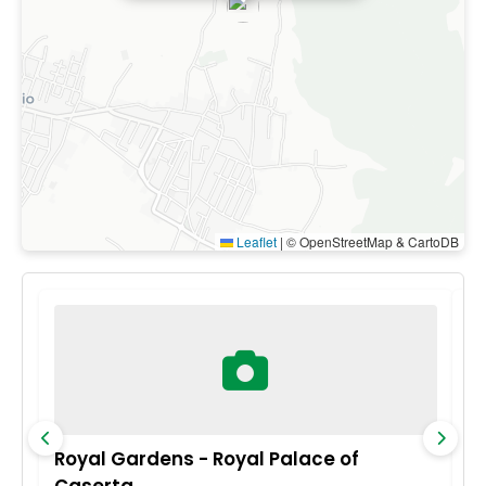
Leaflet
|
© OpenStreetMap & CartoDB
Royal Gardens - Royal Palace of
R
Caserta