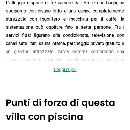
L’alloggio dispone di tre camere da letto e due bagni, un
soggiorno con divano-letto e una cucina completamente
attrezzata con frigorifero e macchina per il caffè; la
sistemazione può ospitare fino a sette persone. Tra i
servizi fissi figurano aria condizionata, televisione con
canali satellitari, sauna interna, parcheggio privato gratuito e
un giardino attrezzato: l’area esterna comprende una
piscina stagionale all’aperto, sedute prendisole, una zona
bar/BBQ e, secondo le testimonianze degli ospiti, un forno
Leggi di più
a legna per pizza che rende le cene in esterno
particolarmente conviviali.
La posizione offre vista sulle colline circostanti e
Punti di forza di questa
garantisce un buon bilanciamento tra tranquillità e
accessibilità alle attrazioni regionali: la Reggia di Caserta si
villa con piscina
trova a circa 19 km, mentre i principali musei e siti di Napoli
sono raggiungibili in circa 45 km; l’aeroporto internazionale