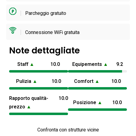
famiglie che prediligono spazi esterni curati e la vicinanza a
Parcheggio gratuito
mete classiche come Sorrento, Capri e la Costiera
Amalfitana: la disposizione su un unico livello favorisce la
fruibilità degli ambienti e delle terrazze con vista. La
Connessione WiFi gratuita
struttura dichiara la disponibilità di Wi‑Fi, aria condizionata e
parcheggio privato, caratteristiche utili per organizzare
Note dettagliate
escursioni giornaliere nella provincia di Napoli; per
Staff
▲
10.0
Equipements
▲
9.2
informazioni operative il team locale garantisce assistenza
durante l’orario di apertura indicato.
Pulizia
▲
10.0
Comfort
▲
10.0
Rapporto qualità-
10.0
Posizione
▲
10.0
prezzo
▲
Confronta con strutture vicine