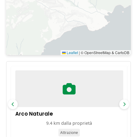
Leaflet
|
© OpenStreetMap & CartoDB
Arco Naturale
C
9.4 km dalla proprietà
Attrazione