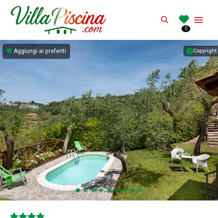
VILLAPISCINA.CO
Search
0
Affitto di villa con piscina in Italia
Aggiungi ai preferiti
Copyright