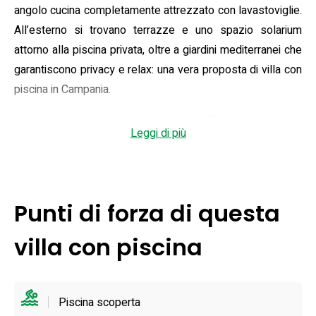
angolo cucina completamente attrezzato con lavastoviglie.
All’esterno si trovano terrazze e uno spazio solarium
attorno alla piscina privata, oltre a giardini mediterranei che
garantiscono privacy e relax: una vera proposta di villa con
piscina in Campania.
La proprietà è gestita da un team che offre servizi di guest
Leggi di più
experience su richiesta: assistenza in loco, possibilità di
chef privato per cene in villa, organizzazione di escursioni
e noleggio barche per visitare Capri e la Costiera, oltre a
soluzioni di food delivery dedicate agli ospiti. L’accesso
Punti di forza di questa
avviene tramite una strada di campagna spesso stretta,
perciò è consigliata la presenza di un’auto di piccole o
villa con piscina
medie dimensioni; il servizio di concierge facilita
trasferimenti e attività su misura durante il soggiorno.
Piscina scoperta
Dal punto di vista pratico la villa è adatta a coppie e