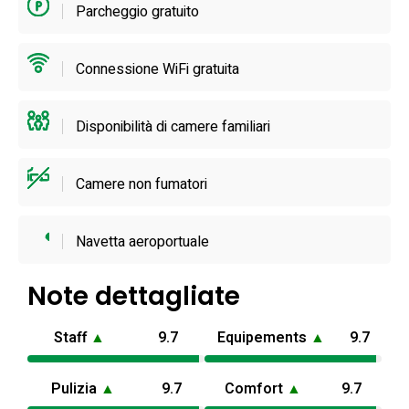
Parcheggio gratuito
servizi su richiesta per facilitare l’arrivo e le escursioni.
Questa villa con piscina nella provincia di Napoli combina
Connessione WiFi gratuita
privacy e servizi pratici per gruppi numerosi.
Disponibilità di camere familiari
Camere non fumatori
Navetta aeroportuale
Note dettagliate
Staff
▲
9.7
Equipements
▲
9.7
Pulizia
▲
9.7
Comfort
▲
9.7