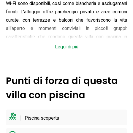
Wi‑Fi sono disponibili, così come biancheria e asciugamani
forniti. L’alloggio offre parcheggio privato e aree comuni
curate, con terrazze e balconi che favoriscono la vita
all’aperto e momenti conviviali in piccoli gruppi:
caratteristiche che rendono questa villa con piscina in
Campania adatta sia a vacanze rilassanti che a brevi
Leggi di più
soggiorni esperienziali lungo la costa.
All’esterno si trovano un giardino, ampi spazi solarium e
una piscina stagionale con zone d’ombra e lettini, ideale
Punti di forza di questa
per rinfrescarsi dopo escursioni giornaliere; la piscina è
generalmente aperta nella stagione calda, da maggio a
villa con piscina
ottobre, e l’area esterna include anche punto barbecue e
terrazze panoramiche. Le recensioni e le descrizioni degli
ospiti evidenziano la qualità della manutenzione degli
Piscina scoperta
spazi esterni e la vista sul golfo, elementi che valorizzano
la permanenza; l’accoglienza è curata e sono disponibili