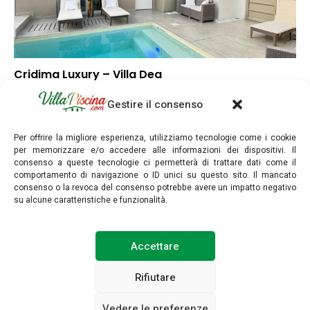
Cridima Luxury – Villa Dea
▲
Punteggio globale
Gestire il consenso
▼
Posizione
▲
Rapporto qualità/prezzo
Per offrire la migliore esperienza, utilizziamo tecnologie come i cookie
per memorizzare e/o accedere alle informazioni dei dispositivi. Il
consenso a queste tecnologie ci permetterà di trattare dati come il
comportamento di navigazione o ID unici su questo sito. Il mancato
consenso o la revoca del consenso potrebbe avere un impatto negativo
su alcune caratteristiche e funzionalità.
villapiscina.com © Copyright 2025. Tutti i diritti riservati.
Accettare
INFORMAZIONI LEGALI
POLITICA SULLA PRIVACY
Rifiutare
Vedere le preferenze