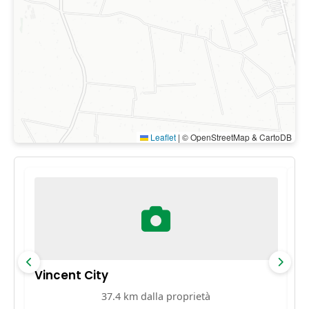
Leaflet
|
© OpenStreetMap & CartoDB
Vincent City
P
37.4 km dalla proprietà