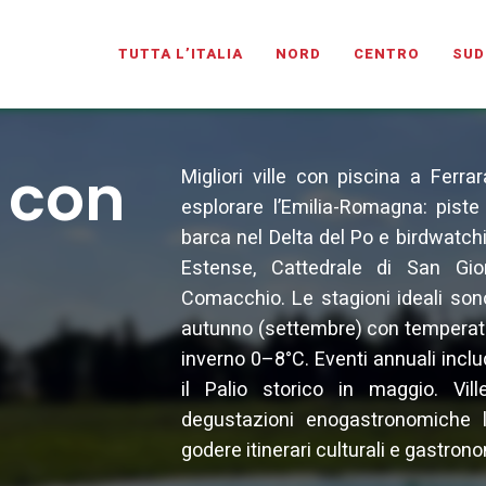
ISCINA.COM
TUTTA L’ITALIA
NORD
CENTRO
SUD
e con
Migliori ville con piscina a Ferr
esplorare l’Emilia-Romagna: piste 
barca nel Delta del Po e birdwatchi
Estense, Cattedrale di San Gio
Comacchio. Le stagioni ideali son
autunno (settembre) con temperat
inverno 0–8°C. Eventi annuali inclu
il Palio storico in maggio. Vi
degustazioni enogastronomiche l
godere itinerari culturali e gastrono