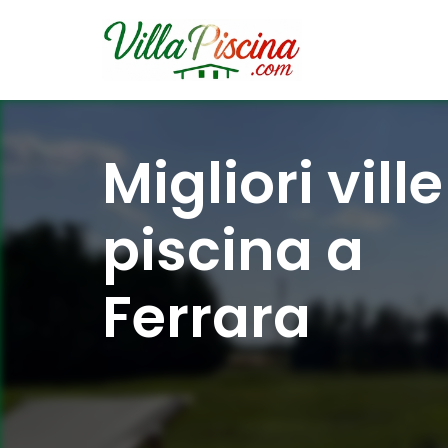
VILLAP
Affitto di villa con piscina in Italia
Migliori vill
piscina a
Ferrara