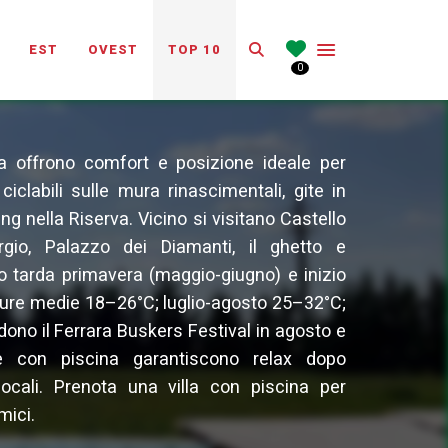
Search
EST
OVEST
TOP 10
0
ara offrono comfort e posizione ideale per
ciclabili sulle mura rinascimentali, gite in
ng nella Riserva. Vicino si visitano Castello
rgio, Palazzo dei Diamanti, il ghetto e
o tarda primavera (maggio-giugno) e inizio
ure medie 18–26°C; luglio-agosto 25–32°C;
dono il Ferrara Buskers Festival in agosto e
lle con piscina garantiscono relax dopo
ocali. Prenota una villa con piscina per
mici.