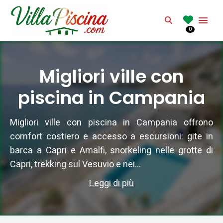
VILLAPISCINA.CO
Search
0
Affitto di villa con piscina in Italia
Migliori ville con
piscina in Campania
Migliori ville con piscina in Campania offrono
comfort costiero e accesso a escursioni: gite in
barca a Capri e Amalfi, snorkeling nelle grotte di
Capri, trekking sul Vesuvio e nei...
Leggi di più