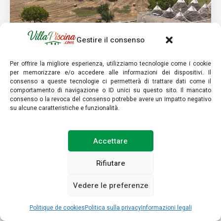
Gestire il consenso
Per offrire la migliore esperienza, utilizziamo tecnologie come i cookie
per memorizzare e/o accedere alle informazioni dei dispositivi. Il
consenso a queste tecnologie ci permetterà di trattare dati come il
10
comportamento di navigazione o ID unici su questo sito. Il mancato
consenso o la revoca del consenso potrebbe avere un impatto negativo
Valutazione globale
su alcune caratteristiche e funzionalità.
TD I Coni di Pinurè Trulli with Scenic
Valley View
Accettare
TD I Coni di Pinurè, villa con piscina a Martina Franca,
offre trulli autentici uniti a design moderno e comfort
Rifiutare
eccellente. Quattro camere con bagno, ampi spazi
Vedere le preferenze
interni, giardino attrezzato, barbecue, solarium. Ideale
per famiglie e gruppi, posizione perfetta per esplorare la
Politique de cookies
Politica sulla privacy
Informazioni legali
splendida Valle d’Itria.