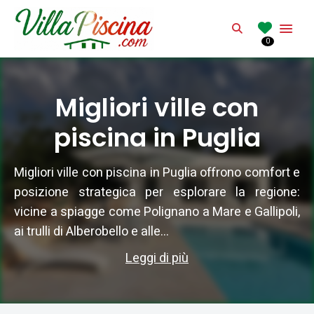
VILLAPISCINA.CO
Search
0
Affitto di villa con piscina in Italia
Migliori ville con
piscina in Puglia
Migliori ville con piscina in Puglia offrono comfort e
posizione strategica per esplorare la regione:
vicine a spiagge come Polignano a Mare e Gallipoli,
ai trulli di Alberobello e alle...
Leggi di più